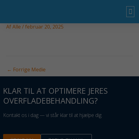
Gå
til
indholdet
Af
Alle
/
februar 20, 2025
OM
←
Forrige Medie
KLAR TIL AT OPTIMERE JERES
OVERFLADEBEHANDLING?
Kontakt os i dag — vi står klar til at hjælpe dig.