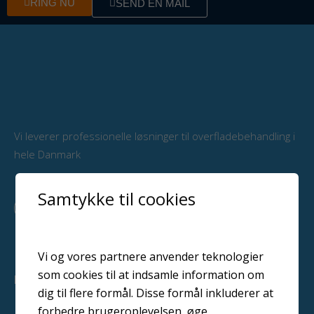
RING NU
SEND EN MAIL
Vi leverer professionelle løsninger til overfladebehandling i
hele Danmark
Samtykke til cookies
F
L
Y
a
i
o
c
n
u
e
k
t
b
e
u
Vi og vores partnere anvender teknologier
o
d
b
som cookies til at indsamle information om
o
i
e
PRODUKTER
k
n
dig til flere formål. Disse formål inkluderer at
Malerudstyr
forbedre brugeroplevelsen, øge