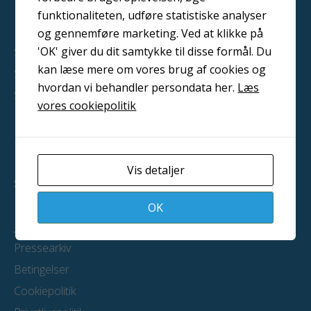
Blæsemiddel
funktionaliteten, udføre statistiske analyser
Metalliseringsudstyr
og gennemføre marketing. Ved at klikke på
'OK' giver du dit samtykke til disse formål. Du
Sandblæsningsanlæg
kan læse mere om vores brug af cookies og
Slyngrensningsanlæg
hvordan vi behandler persondata her.
Læs
Sikkerhedsudstyr
vores cookiepolitik
Lagersalg
Vis detaljer
SERVICE
Kontakt
OK
Job
Pressearkiv
Betingelser
Cookiepolitik