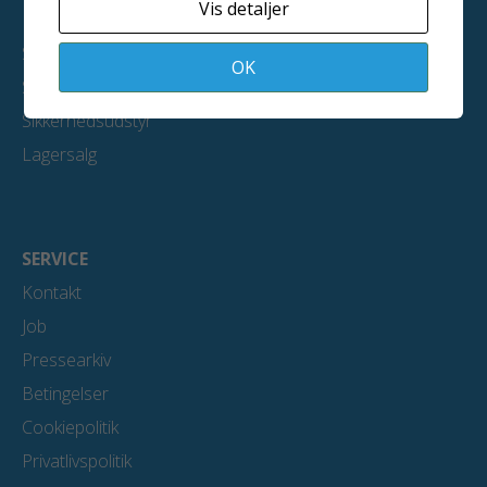
Vis detaljer
Metalliseringsudstyr
Sandblæsningsanlæg
OK
Slyngrensningsanlæg
Sikkerhedsudstyr
Lagersalg
SERVICE
Kontakt
Job
Pressearkiv
Betingelser
Cookiepolitik
Privatlivspolitik