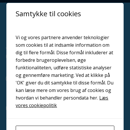
Samtykke til cookies
Vi og vores partnere anvender teknologier
som cookies til at indsamle information om
Vi leverer professionelle løsninger til overfladebehandling i
dig til flere formål. Disse formål inkluderer at
hele Danmark
forbedre brugeroplevelsen, øge
funktionaliteten, udføre statistiske analyser
og gennemføre marketing. Ved at klikke på
F
L
Y
a
i
o
'OK' giver du dit samtykke til disse formål. Du
c
n
u
kan læse mere om vores brug af cookies og
e
k
t
b
e
u
hvordan vi behandler persondata her.
Læs
o
d
b
vores cookiepolitik
o
i
e
PRODUKTER
k
n
Malerudstyr
Blæsemiddel