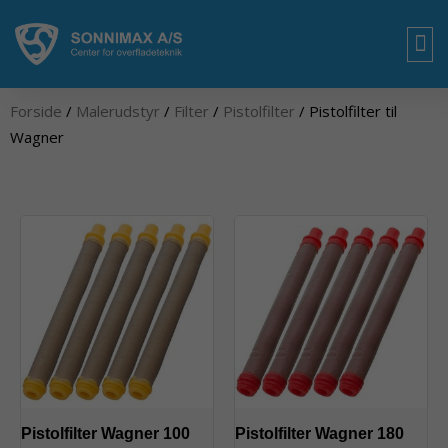
Gå
til
indholdet
OM
Forside
/
Malerudstyr
/
Filter
/
Pistolfilter
/ Pistolfilter til
Wagner
Pistolfilter Wagner 100
Pistolfilter Wagner 180