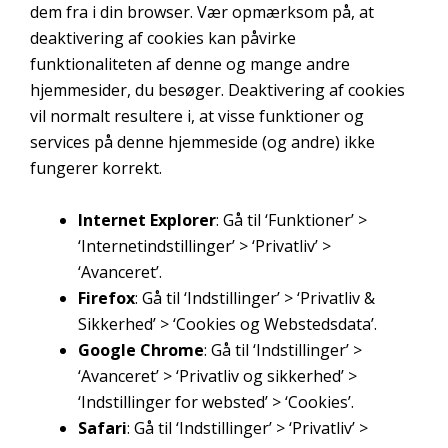
dem fra i din browser. Vær opmærksom på, at
på. Det gør vi for
deaktivering af cookies kan påvirke
at kunne
funktionaliteten af denne og mange andre
optimere design,
brugervenlighed
hjemmesider, du besøger. Deaktivering af cookies
og styrke
vil normalt resultere i, at visse funktioner og
effektiviteten af
services på denne hjemmeside (og andre) ikke
hjemmesiden.
fungerer korrekt.
Derudover bruger
vi oplysningerne
Internet Explorer
: Gå til ‘Funktioner’ >
til at give dig
personaliseret
‘Internetindstillinger’ > ‘Privatliv’ >
indhold og
‘Avanceret’.
udarbejde
Firefox
: Gå til ‘Indstillinger’ > ‘Privatliv &
markedsanalyser.
Sikkerhed’ > ‘Cookies og Webstedsdata’.
Google Chrome
: Gå til ‘Indstillinger’ >
‘Avanceret’ > ‘Privatliv og sikkerhed’ >
Præferencer
‘Indstillinger for websted’ > ‘Cookies’.
Vi indsamler
oplysninger
Safari
: Gå til ‘Indstillinger’ > ‘Privatliv’ >
om dine