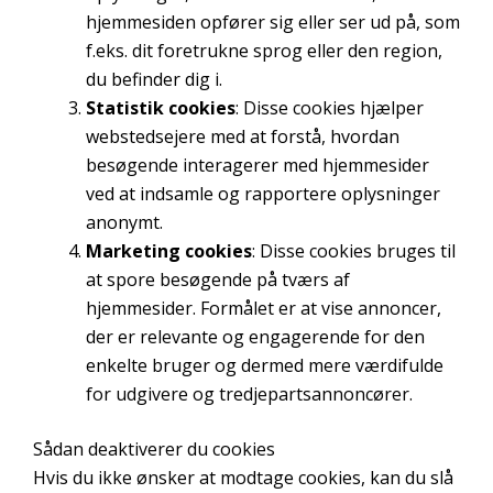
navigation og
hjemmesiden opfører sig eller ser ud på, som
adgang til sikre
f.eks. dit foretrukne sprog eller den region,
områder af
hjemmesiden.
du befinder dig i.
Hjemmesiden
Statistik cookies
: Disse cookies hjælper
kan ikke
webstedsejere med at forstå, hvordan
fungere
besøgende interagerer med hjemmesider
optimalt uden
ved at indsamle og rapportere oplysninger
disse cookies.
anonymt.
Marketing cookies
: Disse cookies bruges til
Statistik
at spore besøgende på tværs af
Vi indsamler
hjemmesider. Formålet er at vise annoncer,
oplysninger om,
der er relevante og engagerende for den
hvordan du
enkelte bruger og dermed mere værdifulde
interagerer med
for udgivere og tredjepartsannoncører.
hjemmesiden,
herunder hvor
ofte du besøger
Sådan deaktiverer du cookies
siden, og hvilke
Hvis du ikke ønsker at modtage cookies, kan du slå
sider du kigger