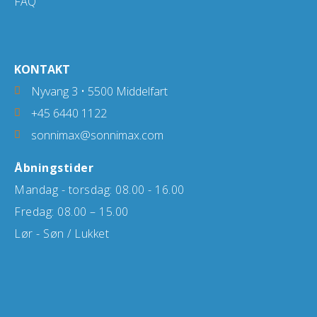
FAQ
som vi deler
oplysninger
med. Det kan
du læse mere
KONTAKT
om herunder.
Nyvang 3 • 5500 Middelfart
+45 6440 1122
sonnimax@sonnimax.com
Åbningstider
Mandag - torsdag: 08.00 - 16.00
Fredag: 08.00 – 15.00
Lør - Søn / Lukket