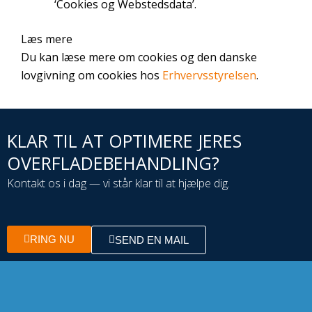
‘Cookies og Webstedsdata’.
foretrukne
indstillinger og
Læs mere
valg på
Du kan læse mere om cookies og den danske
hjemmesiden
lovgivning om cookies hos
Erhvervsstyrelsen
.
for at kunne
vise dig den
version af
hjemmesiden,
der passer
KLAR TIL AT OPTIMERE JERES
bedst til dine
OVERFLADEBEHANDLING?
præferencer.
Disse
Kontakt os i dag — vi står klar til at hjælpe dig.
oplysninger
bruges til at
afgøre, hvilken
RING NU
SEND EN MAIL
region og
sprog du
foretrækker,
samt til at
vise videoer