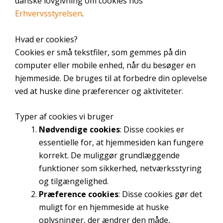
danske lovgivning om cookies hos
Erhvervsstyrelsen
.
Hvad er cookies?
Cookies er små tekstfiler, som gemmes på din
computer eller mobile enhed, når du besøger en
hjemmeside. De bruges til at forbedre din oplevelse
ved at huske dine præferencer og aktiviteter.
Nødvendige
Nødvendige
Typer af cookies vi bruger
cookies
Nødvendige cookies
: Disse cookies er
hjælper med at
essentielle for, at hjemmesiden kan fungere
gøre en
korrekt. De muliggør grundlæggende
hjemmeside
funktioner som sikkerhed, netværksstyring
brugbar ved at
aktivere
og tilgængelighed.
grundlæggende
Præference cookies
: Disse cookies gør det
funktioner,
muligt for en hjemmeside at huske
såsom side-
oplysninger, der ændrer den måde,