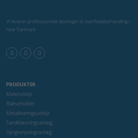
Vi leverer professionelle løsninger til overfladebehandling i
hele Danmark
F
L
Y
a
i
o
c
n
u
e
k
t
b
e
u
o
d
b
o
i
e
PRODUKTER
k
n
Malerudstyr
Blæsemiddel
Metalliseringsudstyr
Sandblæsningsanlæg
Slyngrensningsanlæg