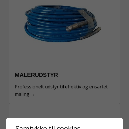
MALERUDSTYR
Professionelt udstyr til effektiv og ensartet
maling →
BLÆSEMIDDEL
Samtykke til cookies