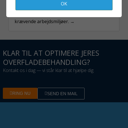
SIKKERHEDSUDSTYR
OK
Beskyt dig selv med professionelt udstyr til
krævende arbejdsmiljøer. →
KLAR TIL AT OPTIMERE JERES
OVERFLADEBEHANDLING?
Kontakt os i dag — vi står klar til at hjælpe dig.
RING NU
SEND EN MAIL