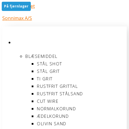
Gå til indholdet
På fjernlager
På fjernlager
På fjernlager
På fjernlager
På fjernlager
Sonnimax A/S
PRODUKTER
BLÆSEMIDDEL
STÅL SHOT
STÅL GRIT
TI GRIT
RUSTFRIT GRITTAL
RUSTFRIT STÅLSAND
CUT WIRE
NORMALKORUND
ÆDELKORUND
OLIVIN SAND