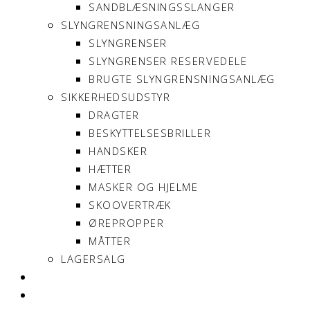
SANDBLÆSNINGSSLANGER
SLYNGRENSNINGSANLÆG
SLYNGRENSER
SLYNGRENSER RESERVEDELE
BRUGTE SLYNGRENSNINGSANLÆG
SIKKERHEDSUDSTYR
DRAGTER
BESKYTTELSESBRILLER
HANDSKER
HÆTTER
MASKER OG HJELME
SKOOVERTRÆK
ØREPROPPER
MÅTTER
LAGERSALG
OM SONNIMAX
KONTAKT