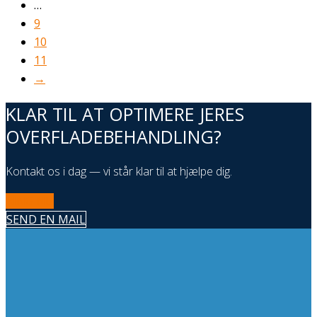
…
9
10
11
→
KLAR TIL AT OPTIMERE JERES
OVERFLADEBEHANDLING?
Kontakt os i dag — vi står klar til at hjælpe dig.
RING NU
SEND EN MAIL