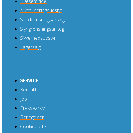
Blæsemiddel
Metalliseringsudstyr
Sandblæsningsanlæg
Slyngrensningsanlæg
Sikkerhedsudstyr
Lagersalg
SERVICE
Kontakt
Job
Pressearkiv
Betingelser
Cookiepolitik