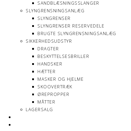
SANDBLÆSNINGSSLANGER
SLYNGRENSNINGSANLÆG
SLYNGRENSER
SLYNGRENSER RESERVEDELE
BRUGTE SLYNGRENSNINGSANLÆG
SIKKERHEDSUDSTYR
DRAGTER
BESKYTTELSESBRILLER
HANDSKER
HÆTTER
MASKER OG HJELME
SKOOVERTRÆK
ØREPROPPER
MÅTTER
LAGERSALG
OM SONNIMAX
KONTAKT