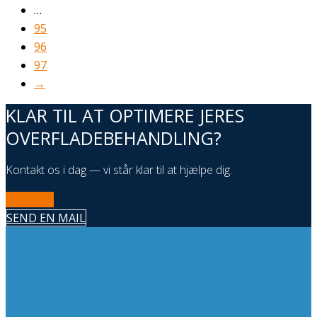
…
95
96
97
→
KLAR TIL AT OPTIMERE JERES
OVERFLADEBEHANDLING?
Kontakt os i dag — vi står klar til at hjælpe dig.
RING NU
SEND EN MAIL