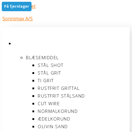
Gå til indholdet
På fjernlager
På fjernlager
Sonnimax A/S
PRODUKTER
BLÆSEMIDDEL
STÅL SHOT
STÅL GRIT
TI GRIT
RUSTFRIT GRITTAL
RUSTFRIT STÅLSAND
CUT WIRE
NORMALKORUND
ÆDELKORUND
OLIVIN SAND