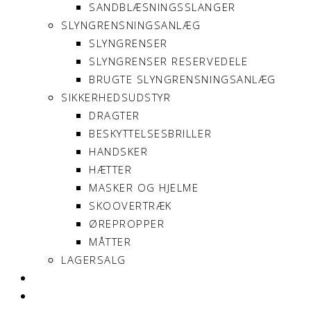
SANDBLÆSNINGSSLANGER
SLYNGRENSNINGSANLÆG
SLYNGRENSER
SLYNGRENSER RESERVEDELE
BRUGTE SLYNGRENSNINGSANLÆG
SIKKERHEDSUDSTYR
DRAGTER
BESKYTTELSESBRILLER
HANDSKER
HÆTTER
MASKER OG HJELME
SKOOVERTRÆK
ØREPROPPER
MÅTTER
LAGERSALG
OM SONNIMAX
KONTAKT