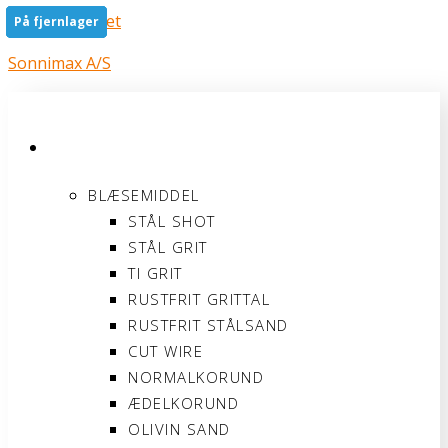
Gå til indholdet
På fjernlager
På fjernlager
På fjernlager
På fjernlager
På fjernlager
På fjernlager
Sonnimax A/S
PRODUKTER
BLÆSEMIDDEL
STÅL SHOT
STÅL GRIT
TI GRIT
RUSTFRIT GRITTAL
RUSTFRIT STÅLSAND
CUT WIRE
NORMALKORUND
ÆDELKORUND
OLIVIN SAND