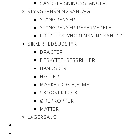
SANDBLÆSNINGSSLANGER
SLYNGRENSNINGSANLÆG
SLYNGRENSER
SLYNGRENSER RESERVEDELE
BRUGTE SLYNGRENSNINGSANLÆG
SIKKERHEDSUDSTYR
DRAGTER
BESKYTTELSESBRILLER
HANDSKER
HÆTTER
MASKER OG HJELME
SKOOVERTRÆK
ØREPROPPER
MÅTTER
LAGERSALG
OM SONNIMAX
KONTAKT