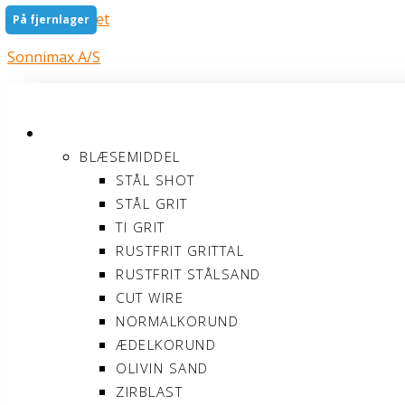
Gå til indholdet
På fjernlager
Sonnimax A/S
PRODUKTER
BLÆSEMIDDEL
STÅL SHOT
STÅL GRIT
TI GRIT
RUSTFRIT GRITTAL
RUSTFRIT STÅLSAND
CUT WIRE
NORMALKORUND
ÆDELKORUND
OLIVIN SAND
ZIRBLAST