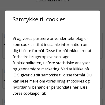
Samtykke til cookies
RELATEREDE PRODUKTER
Vi og vores partnere anvender teknologier
som cookies til at indsamle information om
Trådførerrør Ptfe
dig til flere formål. Disse formål inkluderer at
Trådfører bagerste, lang
forbedre brugeroplevelsen, øge
funktionaliteten, udføre statistiske analyser
og gennemføre marketing. Ved at klikke på
'OK' giver du dit samtykke til disse formål. Du
kan læse mere om vores brug af cookies og
Terminal RH
Kontakt H-L
hvordan vi behandler persondata her.
Læs
vores cookiepolitik