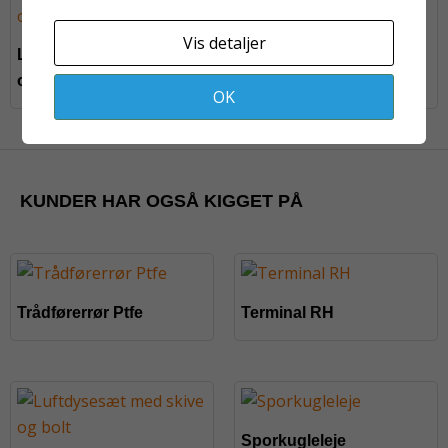
Montageblok
Vis detaljer
Luftdysesæt med skive
og bolt
OK
KUNDER HAR OGSÅ KIGGET PÅ
Trådførerrør Ptfe
Terminal RH
Sporkugleleje