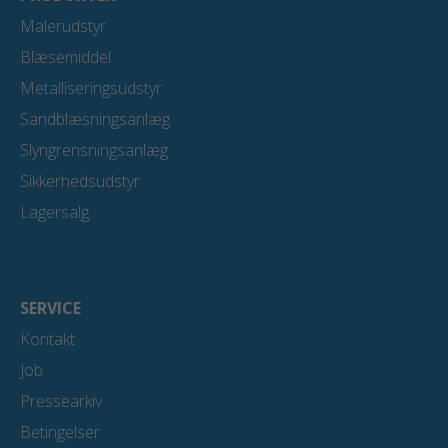
k
n
Malerudstyr
Blæsemiddel
Metalliseringsudstyr
Sandblæsningsanlæg
Slyngrensningsanlæg
Sikkerhedsudstyr
Lagersalg
SERVICE
Kontakt
Job
Pressearkiv
Betingelser