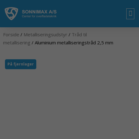
Gå
til
indholdet
OM
Forside
/
Metalliseringsudstyr
/
Tråd til
metallisering
/ Aluminium metalliseringstråd 2,5 mm
På fjernlager