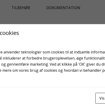
TILBEHØR
DOKUMENTATION
 cookies
e anvender teknologier som cookies til at indsamle informati
ål inkluderer at forbedre brugeroplevelsen, øge funktionali
r og gennemføre marketing. Ved at klikke på 'OK' giver du dit
e mere om vores brug af cookies og hvordan vi behandler 
Topline valse 15 cm
Vis
Spartel 25 mm prof.