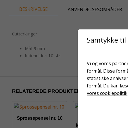
BESKRIVELSE
ANVENDELSESOMRÅDER
Cutterklinger
Samtykke til
Mål: 9 mm
Indeholder: 10 stk.
Vi og vores partner
formål. Disse form
statistiske analyse
formål. Du kan læs
RELATEREDE PRODUKTER
vores cookiepolitik
Sprossepensel nr. 10
Magic strukturvalse 10