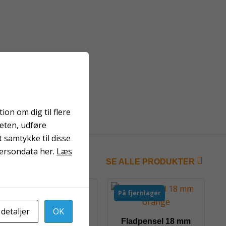
on om dig til flere
teten, udføre
 samtykke til disse
persondata her.
Læs
SE ALLE PRODUKTER
På fjernlager
På fjernlager
Spartel 20 cm bred
 detaljer
OK
Fladpensel 18 mm