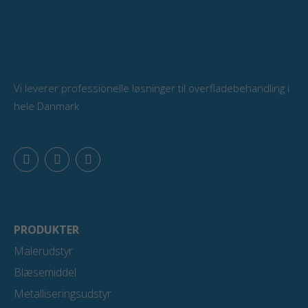
Vi leverer professionelle løsninger til overfladebehandling i
hele Danmark
F
L
Y
a
i
o
c
n
u
e
k
t
b
e
u
o
d
b
o
i
e
PRODUKTER
k
n
Malerudstyr
Blæsemiddel
Metalliseringsudstyr