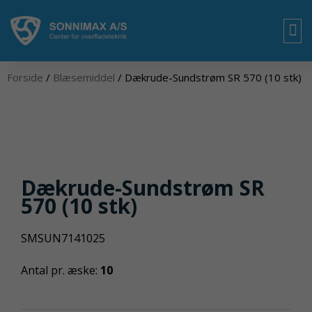
Gå
til
indholdet
OM
Forside
/
Blæsemiddel
/ Dækrude-Sundstrøm SR 570 (10 stk)
Dækrude-Sundstrøm SR
570 (10 stk)
SMSUN7141025
Antal pr. æske:
10