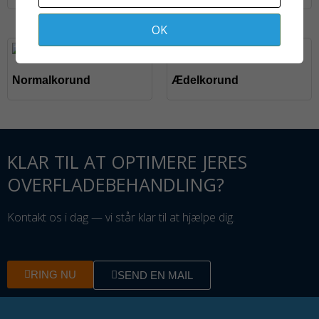
OK
Normalkorund
Ædelkorund
KLAR TIL AT OPTIMERE JERES
OVERFLADEBEHANDLING?
Kontakt os i dag — vi står klar til at hjælpe dig.
RING NU
SEND EN MAIL