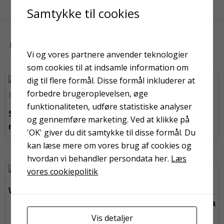
Samtykke til cookies
KUNDER HAR OGSÅ KIGGET PÅ
Vi og vores partnere anvender teknologier
som cookies til at indsamle information om
dig til flere formål. Disse formål inkluderer at
På fjernlager
På fjernlager
forbedre brugeroplevelsen, øge
funktionaliteten, udføre statistiske analyser
Spartel Plano PRO 150
Spartel Plano PRO 250
og gennemføre marketing. Ved at klikke på
mm Bredspartel
mm Bredspartel
'OK' giver du dit samtykke til disse formål. Du
kan læse mere om vores brug af cookies og
hvordan vi behandler persondata her.
Læs
vores cookiepolitik
På fjernlager
WeeJET dragt,str.XL
Herkul Grip Orange Extra
Strong str. L
Vis detaljer