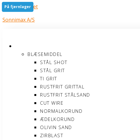
Gå til indholdet
På fjernlager
På fjernlager
Sonnimax A/S
PRODUKTER
BLÆSEMIDDEL
STÅL SHOT
STÅL GRIT
TI GRIT
RUSTFRIT GRITTAL
RUSTFRIT STÅLSAND
CUT WIRE
NORMALKORUND
ÆDELKORUND
OLIVIN SAND
ZIRBLAST