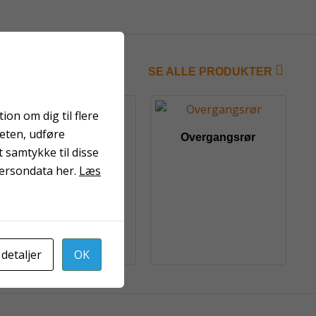
SE ALLE PRODUKTER
on om dig til flere
teten, udføre
Pinolskrue
Overgangsrør
 samtykke til disse
persondata her.
Læs
 detaljer
OK