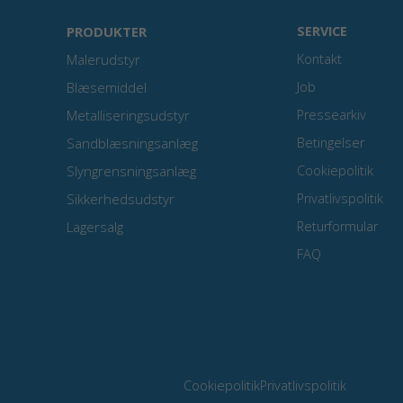
PRODUKTER
SERVICE
Malerudstyr
Kontakt
Blæsemiddel
Job
Metalliseringsudstyr
Pressearkiv
Sandblæsningsanlæg
Betingelser
Slyngrensningsanlæg
Cookiepolitik
Sikkerhedsudstyr
Privatlivspolitik
Lagersalg
Returformular
FAQ
Cookiepolitik
Privatlivspolitik