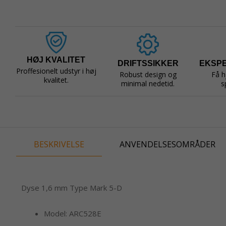
HØJ KVALITET
DRIFTSSIKKER
EKSP
Proffesionelt udstyr i høj
Robust design og
Få h
kvalitet.
minimal nedetid.
s
BESKRIVELSE
ANVENDELSESOMRÅDER
Dyse 1,6 mm Type Mark 5-D
Model: ARC528E