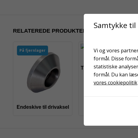
Samtykke til
RELATEREDE PRODUKTER
Vi og vores partner
På fjernlager
formål. Disse form
statistiske analyse
Trådfører bagerste, kort
formål. Du kan læs
vores cookiepolitik
Endeskive til drivaksel