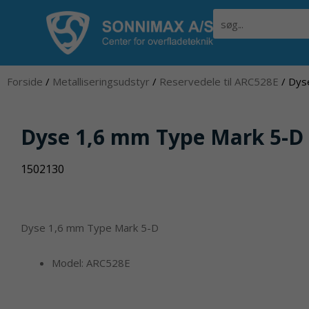
Gå
Søg
til
indholdet
Forside
/
Metalliseringsudstyr
/
Reservedele til ARC528E
/ Dys
Dyse 1,6 mm Type Mark 5-D
1502130
Dyse 1,6 mm Type Mark 5-D
Model: ARC528E