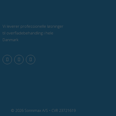
Vi leverer professionelle løsninger
til overfladebehandling i hele
Danmark
F
L
Y
a
i
o
c
n
u
e
k
t
b
e
u
o
d
b
o
i
e
k
n
© 2026 Sonnimax A/S • CVR 23721619