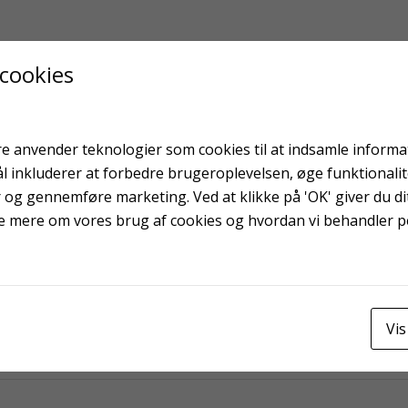
 cookies
e anvender teknologier som cookies til at indsamle informati
ål inkluderer at forbedre brugeroplevelsen, øge funktionali
Dyse 4 mm
Kontakt 1-5
r og gennemføre marketing. Ved at klikke på 'OK' giver du dit
e mere om vores brug af cookies og hvordan vi behandler 
Vis