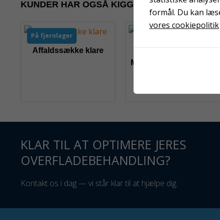
KUNDER HAR OGSÅ KIGGET PÅ
formål. Du kan læs
vores cookiepolitik
På fjernlager
Affaldssække klare
Magic strukturvalse 10
cm
KLAR TIL AT OPTIMERE JERES
OVERFLADEBEHANDLING?
Kontakt os i dag — vi står klar til at hjælpe dig.