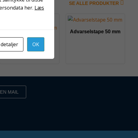
SE ALLE PRODUKTER
persondata her.
Læs
Advarselstape 50 mm
Top Core
 detaljer
OK
Afdækningstape 38
mm
EN MAIL