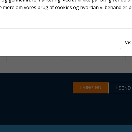
e mere om vores brug af cookies og hvordan vi behandler 
Velvet valse 10 cm
X-Way lærredstape 48
Vis
mm sølv
RING NU
SEND 