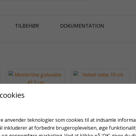
TILBEHØR
DOKUMENTATION
Velvet valse 10 cm
 cookies
Mesterline gulvvalse
41,5 cm
e anvender teknologier som cookies til at indsamle informati
ål inkluderer at forbedre brugeroplevelsen, øge funktionali
r og gennemføre marketing. Ved at klikke på 'OK' giver du dit