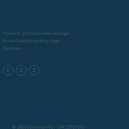
Vi leverer professionelle løsninger
til overfladebehandling i hele
Danmark
F
L
Y
a
i
o
c
n
u
e
k
t
b
e
u
o
d
b
o
i
e
k
n
© 2026 Sonnimax A/S • CVR 23721619