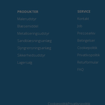
PRODUKTER
SERVICE
Malerudstyr
Kontakt
Blæsemiddel
Job
Metalliseringsudstyr
Pressearkiv
Sandblæsningsanlæg
Betingelser
Slyngrensningsanlæg
Cookiepolitik
Sikkerhedsudstyr
Privatlivspolitik
Lagersalg
Returformular
FAQ
Cookiepolitik
Privatlivspolitik