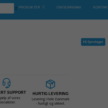
PRODUKTER
OM SONNIMAX
KONTAK
På fjernlager
ERT SUPPORT
HURTIG LEVERING
jælp af vores
Levering i hele Danmark
pecialister.
- hurtigt og sikkert.