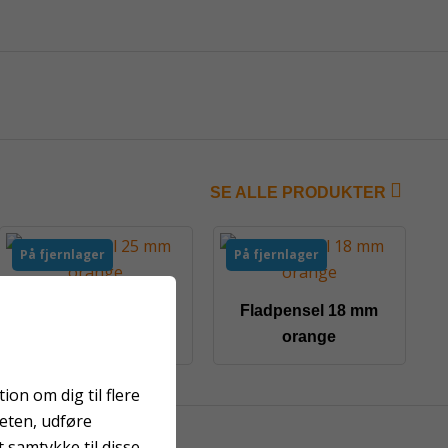
SE ALLE PRODUKTER
På fjernlager
På fjernlager
Fladpensel 25 mm
Fladpensel 18 mm
orange
orange
on om dig til flere
teten, udføre
 samtykke til disse