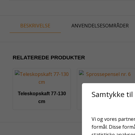
BESKRIVELSE
ANVENDELSESOMRÅDER
RELATEREDE PRODUKTER
Sprossepensel nr. 6
Samtykke til
Teleskopskaft 77-130
cm
Vi og vores partner
formål. Disse form
statistiske analyse