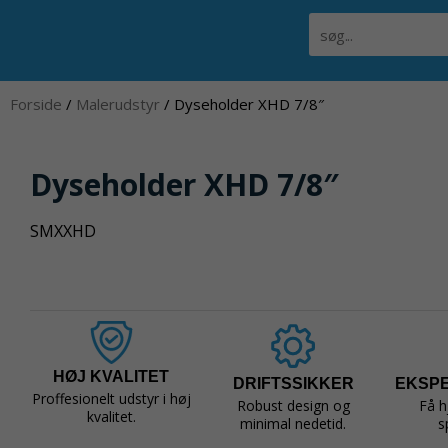
Gå
Søg
til
indholdet
Forside
/
Malerudstyr
/ Dyseholder XHD 7/8″
Dyseholder XHD 7/8″
SMXXHD
HØJ KVALITET
DRIFTSSIKKER
EKSP
Proffesionelt udstyr i høj
Robust design og
Få h
kvalitet.
minimal nedetid.
s