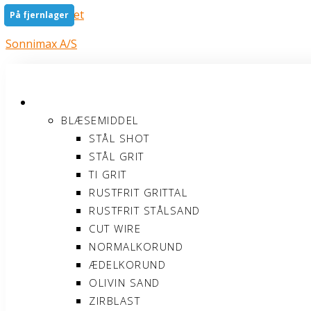
Gå til indholdet
På fjernlager
På fjernlager
Sonnimax A/S
PRODUKTER
BLÆSEMIDDEL
STÅL SHOT
STÅL GRIT
TI GRIT
RUSTFRIT GRITTAL
RUSTFRIT STÅLSAND
CUT WIRE
NORMALKORUND
ÆDELKORUND
OLIVIN SAND
ZIRBLAST