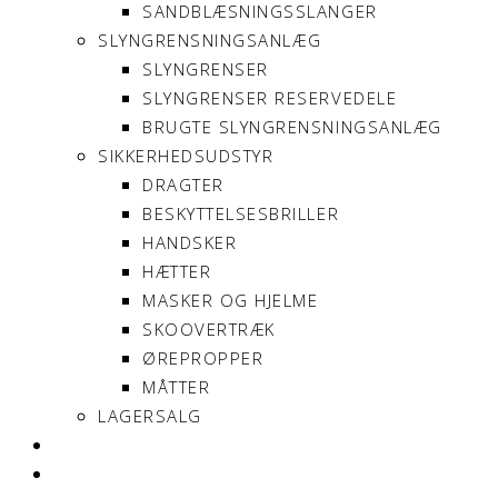
SANDBLÆSNINGSSLANGER
SLYNGRENSNINGSANLÆG
SLYNGRENSER
SLYNGRENSER RESERVEDELE
BRUGTE SLYNGRENSNINGSANLÆG
SIKKERHEDSUDSTYR
DRAGTER
BESKYTTELSESBRILLER
HANDSKER
HÆTTER
MASKER OG HJELME
SKOOVERTRÆK
ØREPROPPER
MÅTTER
LAGERSALG
OM SONNIMAX
KONTAKT