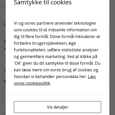
Samtykke til cookies
KUNDER HAR OGSÅ KIGGET PÅ
Vi og vores partnere anvender teknologier
På fjernlager
som cookies til at indsamle information om
WeeJET dragt,str.XXL
dig til flere formål. Disse formål inkluderer at
Spartel Plano PRO 250
forbedre brugeroplevelsen, øge
mm Bredspartel
funktionaliteten, udføre statistiske analyser
og gennemføre marketing. Ved at klikke på
'OK' giver du dit samtykke til disse formål. Du
kan læse mere om vores brug af cookies og
På fjernlager
hvordan vi behandler persondata her.
Læs
WeeJET dragt,str.L
vores cookiepolitik
Pantatec
doseringsenhed
Vis detaljer