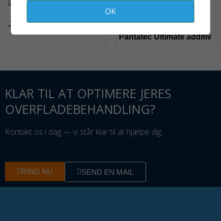
På fjernlager
OK
Jet plast
Pantatec Ultimate additiv
KLAR TIL AT OPTIMERE JERES
OVERFLADEBEHANDLING?
Kontakt os i dag — vi står klar til at hjælpe dig.
RING NU
SEND EN MAIL