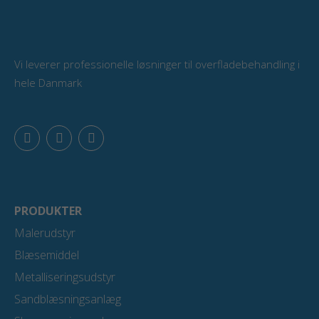
Vi leverer professionelle løsninger til overfladebehandling i
hele Danmark
F
L
Y
a
i
o
c
n
u
e
k
t
b
e
u
o
d
b
o
i
e
PRODUKTER
k
n
Malerudstyr
Blæsemiddel
Metalliseringsudstyr
Sandblæsningsanlæg