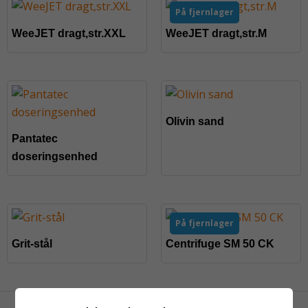
På fjernlager
WeeJET dragt,str.XXL
WeeJET dragt,str.M
Olivin sand
Pantatec
doseringsenhed
På fjernlager
Grit-stål
Centrifuge SM 50 CK