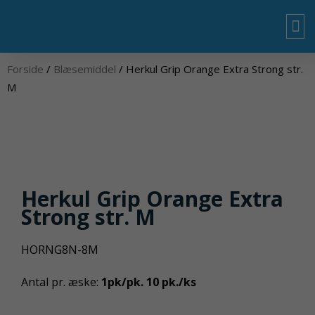
Gå
til
indholdet
OM
Forside
/
Blæsemiddel
/ Herkul Grip Orange Extra Strong str.
M
Herkul Grip Orange Extra
Strong str. M
HORNG8N-8M
Antal pr. æske:
1pk/pk. 10 pk./ks