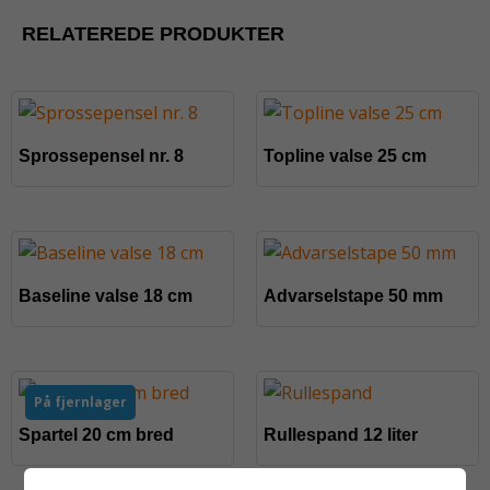
RELATEREDE PRODUKTER
Sprossepensel nr. 8
Topline valse 25 cm
Baseline valse 18 cm
Advarselstape 50 mm
På fjernlager
Spartel 20 cm bred
Rullespand 12 liter