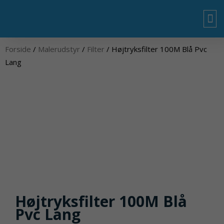
Gå
til
indholdet
OM
Forside
/
Malerudstyr
/
Filter
/ Højtryksfilter 100M Blå Pvc
Lang
Højtryksfilter 100M Blå
Pvc Lang