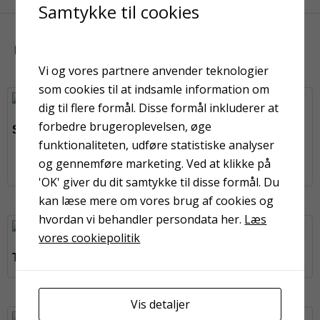
Samtykke til cookies
KUNDER HAR OGSÅ KIGGET PÅ
Vi og vores partnere anvender teknologier
som cookies til at indsamle information om
dig til flere formål. Disse formål inkluderer at
forbedre brugeroplevelsen, øge
Sprossepensel nr. 6
funktionaliteten, udføre statistiske analyser
Spartel 25 mm prof.
og gennemføre marketing. Ved at klikke på
rustfrit stål
'OK' giver du dit samtykke til disse formål. Du
kan læse mere om vores brug af cookies og
hvordan vi behandler persondata her.
Læs
vores cookiepolitik
Topline valse 10 cm
Mesterline valse 10 cm
Vis detaljer