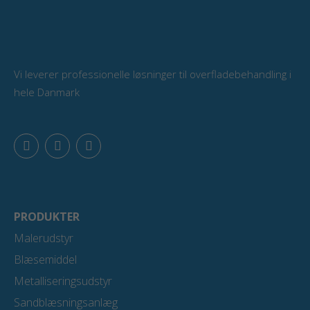
Vi leverer professionelle løsninger til overfladebehandling i
hele Danmark
F
L
Y
a
i
o
c
n
u
e
k
t
b
e
u
o
d
b
o
i
e
PRODUKTER
k
n
Malerudstyr
Blæsemiddel
Metalliseringsudstyr
Sandblæsningsanlæg