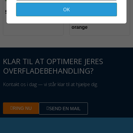
På fjernlager
På fjernlager
OK
Spartel 20 cm bred
Fladpensel 25 mm
orange
KLAR TIL AT OPTIMERE JERES
OVERFLADEBEHANDLING?
Kontakt os i dag — vi står klar til at hjælpe dig.
RING NU
SEND EN MAIL