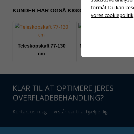
formål. Du kan læs
KUNDER HAR OGSÅ KIGGET PÅ
vores cookiepolitik
Teleskopskaft 77-130
Magic strukturvalse 10
cm
cm
KLAR TIL AT OPTIMERE JERES
OVERFLADEBEHANDLING?
Kontakt os i dag — vi står klar til at hjælpe dig.