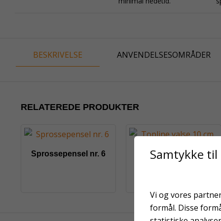
minimal nedetid.
s
BESKRIVELSE
ANVENDELSESOMRÅDER
RELATEREDE PRODUKTER
Samtykke til
Sprossepensel nr. 6
Topline valse 10 cm
Vi og vores partner
formål. Disse form
statistiske analyse