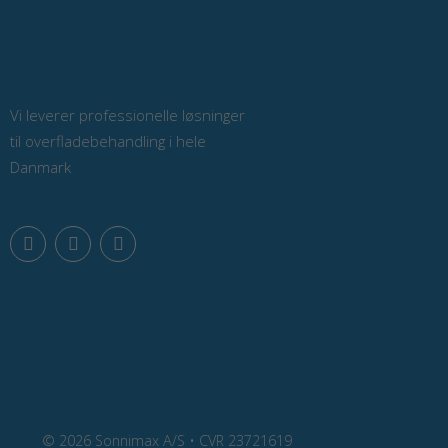
Vi leverer professionelle løsninger
til overfladebehandling i hele
Danmark
F
L
Y
a
i
o
c
n
u
e
k
t
b
e
u
o
d
b
o
i
e
k
n
© 2026 Sonnimax A/S • CVR 23721619