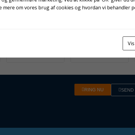
e mere om vores brug af cookies og hvordan vi behandler 
Lærredstape UV
Vis
Spartel 25 mm prof.
rustfrit stål
RING NU
SEND 