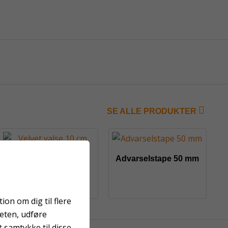
SE ALLE PRODUKTER
Velvet valse 10 cm
Advarselstape 50 mm
on om dig til flere
teten, udføre
 samtykke til disse