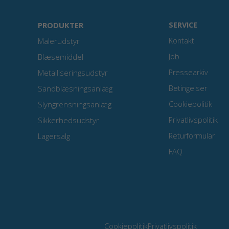
PRODUKTER
SERVICE
Malerudstyr
Kontakt
Blæsemiddel
Job
Metalliseringsudstyr
Pressearkiv
Sandblæsningsanlæg
Betingelser
Slyngrensningsanlæg
Cookiepolitik
Sikkerhedsudstyr
Privatlivspolitik
Lagersalg
Returformular
FAQ
Cookiepolitik
Privatlivspolitik