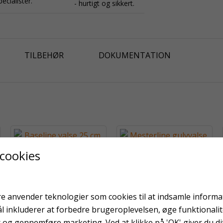
pecialister.
- hurtigt og sikkert.
TILBEHØR
DOKUMENTATION
 cookies
Baseline valse 25 cm
Mesterline gulvvalse
41,5 cm
e anvender teknologier som cookies til at indsamle informati
ål inkluderer at forbedre brugeroplevelsen, øge funktionali
r og gennemføre marketing. Ved at klikke på 'OK' giver du dit