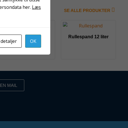
persondata her.
Læs
SE ALLE PRODUKTER
Topline valse 25 cm
Rullespand 12 liter
 detaljer
OK
EN MAIL