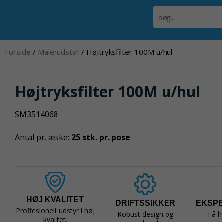
Gå
Søg
til
indholdet
Forside
/
Malerudstyr
/ Højtryksfilter 100M u/hul
Højtryksfilter 100M u/hul
SM3514068
Antal pr. æske:
25 stk. pr. pose
HØJ KVALITET
DRIFTSSIKKER
EKSP
Proffesionelt udstyr i høj
Robust design og
Få h
kvalitet.