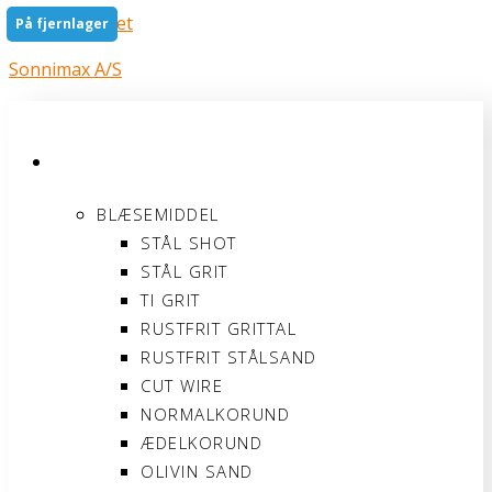
Gå til indholdet
På fjernlager
Sonnimax A/S
PRODUKTER
BLÆSEMIDDEL
STÅL SHOT
STÅL GRIT
TI GRIT
RUSTFRIT GRITTAL
RUSTFRIT STÅLSAND
CUT WIRE
NORMALKORUND
ÆDELKORUND
OLIVIN SAND