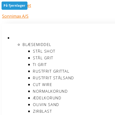
Gå til indholdet
På fjernlager
På fjernlager
På fjernlager
Sonnimax A/S
PRODUKTER
BLÆSEMIDDEL
STÅL SHOT
STÅL GRIT
TI GRIT
RUSTFRIT GRITTAL
RUSTFRIT STÅLSAND
CUT WIRE
NORMALKORUND
ÆDELKORUND
OLIVIN SAND
ZIRBLAST