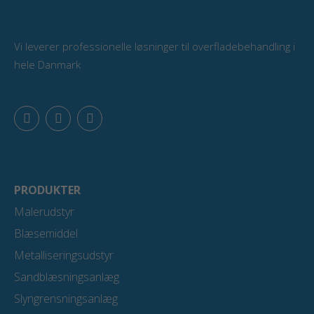
Vi leverer professionelle løsninger til overfladebehandling i
hele Danmark
F
L
Y
a
i
o
c
n
u
e
k
t
b
e
u
o
d
b
o
i
e
PRODUKTER
k
n
Malerudstyr
Blæsemiddel
Metalliseringsudstyr
Sandblæsningsanlæg
Slyngrensningsanlæg