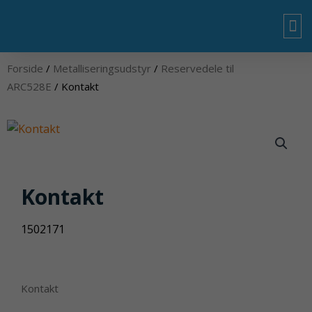
Gå
til
indholdet
Forside
/
Metalliseringsudstyr
/
Reservedele til
ARC528E
/ Kontakt
Kontakt
1502171
Kontakt