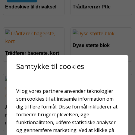
Endeskive til drivaksel
Trådførerrør Ptfe
Dyse støtte blok
Trådfører bagerste, kort
Samtykke til cookies
På fjernlager
På fjernlager
Vi og vores partnere anvender teknologier
som cookies til at indsamle information om
Zink/Aluminium
dig til flere formål. Disse formål inkluderer at
Aluminium
metalliseringstråd 2 mm
forbedre brugeroplevelsen, øge
metalliseringstråd 2,5
funktionaliteten, udføre statistiske analyser
mm
og gennemføre marketing. Ved at klikke på