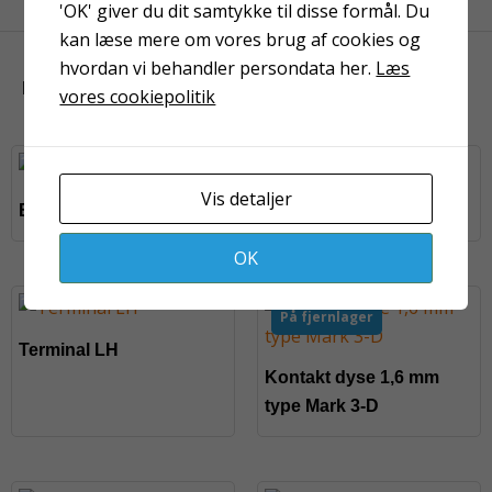
'OK' giver du dit samtykke til disse formål. Du
kan læse mere om vores brug af cookies og
hvordan vi behandler persondata her.
Læs
KUNDER HAR OGSÅ KIGGET PÅ
vores cookiepolitik
Vis detaljer
Beskyttelsesplade
Trådførerrør Ptfe
OK
På fjernlager
Terminal LH
Kontakt dyse 1,6 mm
type Mark 3-D