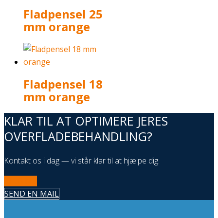
Fladpensel 25
mm orange
Fladpensel 18
mm orange
KLAR TIL AT OPTIMERE JERES
OVERFLADEBEHANDLING?
Kontakt os i dag — vi står klar til at hjælpe dig.
RING NU
SEND EN MAIL