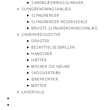
SANDBLÆSNINGSSLANGER
SLYNGRENSNINGSANLÆG
SLYNGRENSER
SLYNGRENSER RESERVEDELE
BRUGTE SLYNGRENSNINGSANLÆG
SIKKERHEDSUDSTYR
DRAGTER
BESKYTTELSESBRILLER
HANDSKER
HÆTTER
MASKER OG HJELME
SKOOVERTRÆK
ØREPROPPER
MÅTTER
LAGERSALG
OM SONNIMAX
KONTAKT