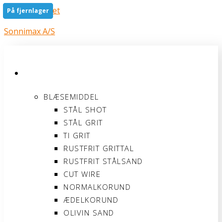
Gå til indholdet
På fjernlager
På fjernlager
På fjernlager
Sonnimax A/S
PRODUKTER
BLÆSEMIDDEL
STÅL SHOT
STÅL GRIT
TI GRIT
RUSTFRIT GRITTAL
RUSTFRIT STÅLSAND
CUT WIRE
NORMALKORUND
ÆDELKORUND
OLIVIN SAND