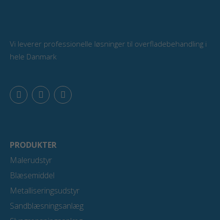
Vi leverer professionelle løsninger til overfladebehandling i
hele Danmark
F
L
Y
a
i
o
c
n
u
e
k
t
b
e
u
o
d
b
o
i
e
PRODUKTER
k
n
Malerudstyr
Blæsemiddel
Metalliseringsudstyr
Sandblæsningsanlæg