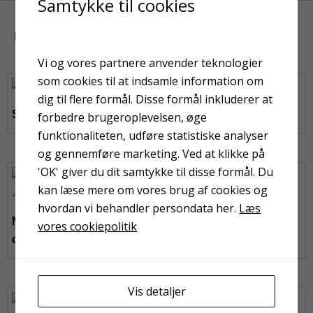
Samtykke til cookies
KUNDER HAR OGSÅ KIGGET PÅ
Vi og vores partnere anvender teknologier
som cookies til at indsamle information om
dig til flere formål. Disse formål inkluderer at
Sprossepensel nr. 6
Lærredstape UV
forbedre brugeroplevelsen, øge
funktionaliteten, udføre statistiske analyser
og gennemføre marketing. Ved at klikke på
'OK' giver du dit samtykke til disse formål. Du
kan læse mere om vores brug af cookies og
Velvet valse 10 cm
hvordan vi behandler persondata her.
Læs
Mesterline gulvvalse 41,5
vores cookiepolitik
cm
Vis detaljer
På fjernlager