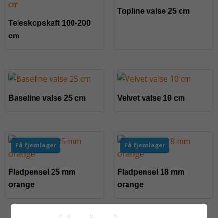
Topline valse 25 cm
Teleskopskaft 100-200
cm
Baseline valse 25 cm
Velvet valse 10 cm
På fjernlager
På fjernlager
Fladpensel 25 mm
Fladpensel 18 mm
orange
orange