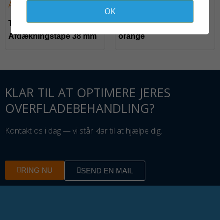
OK
Top Core
Fladpensel 25 mm
Afdækningstape 38 mm
orange
KLAR TIL AT OPTIMERE JERES
OVERFLADEBEHANDLING?
Kontakt os i dag — vi står klar til at hjælpe dig.
RING NU
SEND EN MAIL