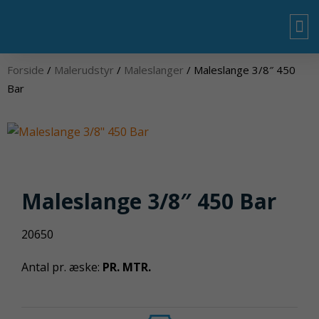
Gå
til
indholdet
OM
Forside
/
Malerudstyr
/
Maleslanger
/ Maleslange 3/8″ 450
Bar
Maleslange 3/8″ 450 Bar
20650
Antal pr. æske:
PR. MTR.