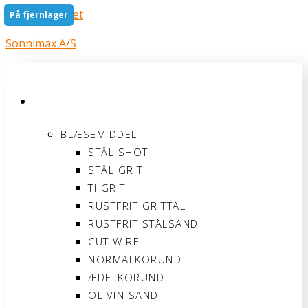
Gå til indholdet
På fjernlager
Sonnimax A/S
PRODUKTER
BLÆSEMIDDEL
STÅL SHOT
STÅL GRIT
TI GRIT
RUSTFRIT GRITTAL
RUSTFRIT STÅLSAND
CUT WIRE
NORMALKORUND
ÆDELKORUND
OLIVIN SAND