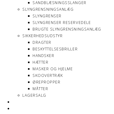
SANDBLÆSNINGSSLANGER
SLYNGRENSNINGSANLÆG
SLYNGRENSER
SLYNGRENSER RESERVEDELE
BRUGTE SLYNGRENSNINGSANLÆG
SIKKERHEDSUDSTYR
DRAGTER
BESKYTTELSESBRILLER
HANDSKER
HÆTTER
MASKER OG HJELME
SKOOVERTRÆK
ØREPROPPER
MÅTTER
LAGERSALG
OM SONNIMAX
KONTAKT