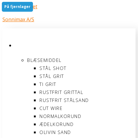
Gå til indholdet
På fjernlager
Sonnimax A/S
PRODUKTER
BLÆSEMIDDEL
STÅL SHOT
STÅL GRIT
TI GRIT
RUSTFRIT GRITTAL
RUSTFRIT STÅLSAND
CUT WIRE
NORMALKORUND
ÆDELKORUND
OLIVIN SAND