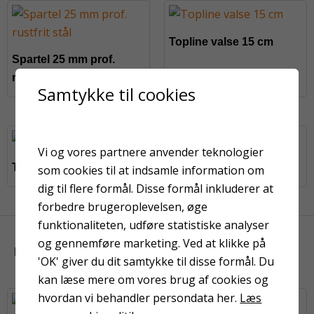
Topline valse 15 cm
Spartel 25 mm prof.
rustfrit stål
Samtykke til cookies
Vi og vores partnere anvender teknologier
Topline valse 10 cm
Rullespand 12 liter
som cookies til at indsamle information om
dig til flere formål. Disse formål inkluderer at
forbedre brugeroplevelsen, øge
funktionaliteten, udføre statistiske analyser
og gennemføre marketing. Ved at klikke på
KUNDER HAR OGSÅ KIGGET PÅ
'OK' giver du dit samtykke til disse formål. Du
kan læse mere om vores brug af cookies og
hvordan vi behandler persondata her.
Læs
På fjernlager