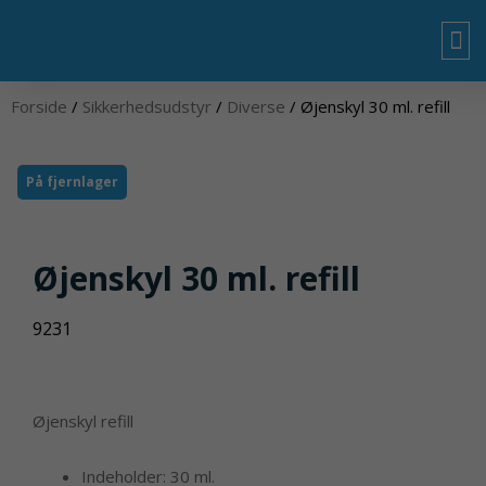
Gå
til
indholdet
OM
Forside
/
Sikkerhedsudstyr
/
Diverse
/ Øjenskyl 30 ml. refill
På fjernlager
Øjenskyl 30 ml. refill
9231
Øjenskyl refill
Indeholder: 30 ml.