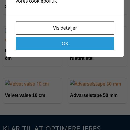
vores cookiepolitik
Sprossepensel nr. 6
Affaldssække klare
Vis detaljer
OK
Magic strukturvalse 10
Spartel 25 mm prof.
cm
rustfrit stål
Velvet valse 10 cm
Advarselstape 50 mm
KLAR TIL AT OPTIMERE JERES