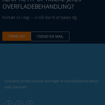
OVERFLADEBEHANDLING?
Kontakt os i dag — vi står klar til at hjælpe dig.
RING NU
SEND EN MAIL
Vi leverer professionelle løsninger til overfladebehandling i
hele Danmark
F
L
Y