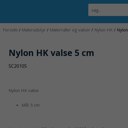
Gå
Søg
til
indholdet
Forside
/
Malerudstyr
/
Malerruller og valser
/
Nylon HK
/ Nylon
Nylon HK valse 5 cm
SC20105
Nylon HK valse
Mål: 5 cm