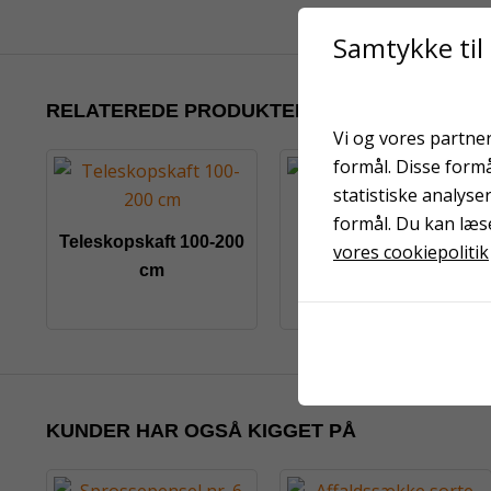
Samtykke til
RELATEREDE PRODUKTER
Vi og vores partner
formål. Disse form
statistiske analyse
Sprossepensel nr. 6
formål. Du kan læs
Teleskopskaft 100-200
vores cookiepolitik
cm
KUNDER HAR OGSÅ KIGGET PÅ