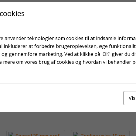
 cookies
e anvender teknologier som cookies til at indsamle informati
ål inkluderer at forbedre brugeroplevelsen, øge funktionali
På fjernlager
r og gennemføre marketing. Ved at klikke på 'OK' giver du dit
Affaldssække klare
e mere om vores brug af cookies og hvordan vi behandler 
X-Way lærredstape 48
mm sølv
Vis