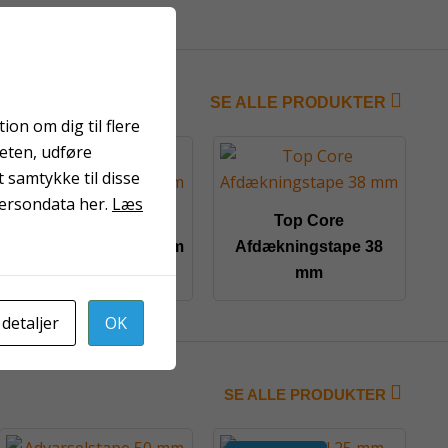
SE ALLE PRODUKTER
on om dig til flere
teten, udføre
 samtykke til disse
persondata her.
Læs
Blue Core
Top Core
afdækningstape 38 mm
Afdækningstape 38
mm
 detaljer
OK
SE ALLE PRODUKTER