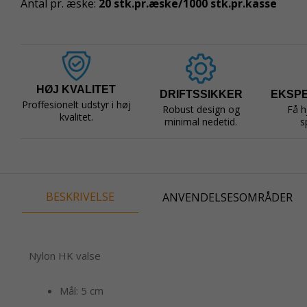
Antal pr. æske:
20 stk.pr.æske/1000 stk.pr.kasse
HØJ KVALITET
DRIFTSSIKKER
EKSP
Proffesionelt udstyr i høj
Robust design og
Få h
kvalitet.
minimal nedetid.
s
BESKRIVELSE
ANVENDELSESOMRÅDER
Nylon HK valse
Mål: 5 cm