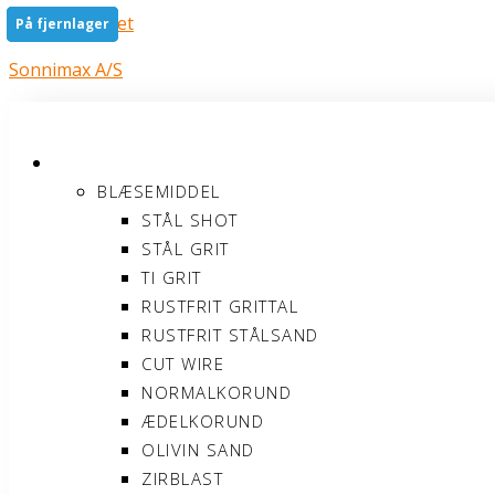
Gå til indholdet
På fjernlager
På fjernlager
På fjernlager
På fjernlager
Sonnimax A/S
PRODUKTER
BLÆSEMIDDEL
STÅL SHOT
STÅL GRIT
TI GRIT
RUSTFRIT GRITTAL
RUSTFRIT STÅLSAND
CUT WIRE
NORMALKORUND
ÆDELKORUND
OLIVIN SAND
ZIRBLAST