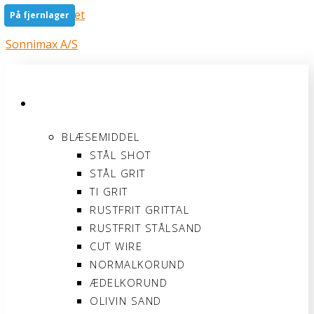
Gå til indholdet
På fjernlager
På fjernlager
På fjernlager
På fjernlager
På fjernlager
På fjernlager
Sonnimax A/S
PRODUKTER
BLÆSEMIDDEL
STÅL SHOT
STÅL GRIT
TI GRIT
RUSTFRIT GRITTAL
RUSTFRIT STÅLSAND
CUT WIRE
NORMALKORUND
ÆDELKORUND
OLIVIN SAND