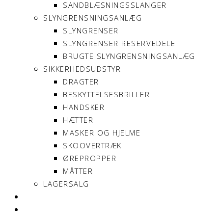
SANDBLÆSNINGSSLANGER
SLYNGRENSNINGSANLÆG
SLYNGRENSER
SLYNGRENSER RESERVEDELE
BRUGTE SLYNGRENSNINGSANLÆG
SIKKERHEDSUDSTYR
DRAGTER
BESKYTTELSESBRILLER
HANDSKER
HÆTTER
MASKER OG HJELME
SKOOVERTRÆK
ØREPROPPER
MÅTTER
LAGERSALG
OM SONNIMAX
KONTAKT