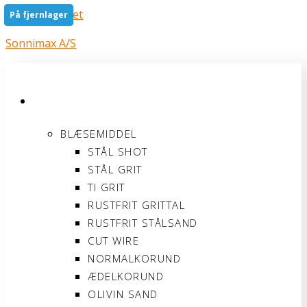
Gå til indholdet
På fjernlager
På fjernlager
Sonnimax A/S
PRODUKTER
BLÆSEMIDDEL
STÅL SHOT
STÅL GRIT
TI GRIT
RUSTFRIT GRITTAL
RUSTFRIT STÅLSAND
CUT WIRE
NORMALKORUND
ÆDELKORUND
OLIVIN SAND