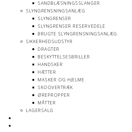
SANDBLÆSNINGSSLANGER
SLYNGRENSNINGSANLÆG
SLYNGRENSER
SLYNGRENSER RESERVEDELE
BRUGTE SLYNGRENSNINGSANLÆG
SIKKERHEDSUDSTYR
DRAGTER
BESKYTTELSESBRILLER
HANDSKER
HÆTTER
MASKER OG HJELME
SKOOVERTRÆK
ØREPROPPER
MÅTTER
LAGERSALG
OM SONNIMAX
KONTAKT