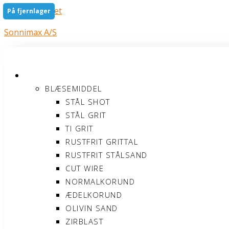
Gå til indholdet
På fjernlager
Sonnimax A/S
PRODUKTER
BLÆSEMIDDEL
STÅL SHOT
STÅL GRIT
TI GRIT
RUSTFRIT GRITTAL
RUSTFRIT STÅLSAND
CUT WIRE
NORMALKORUND
ÆDELKORUND
OLIVIN SAND
ZIRBLAST