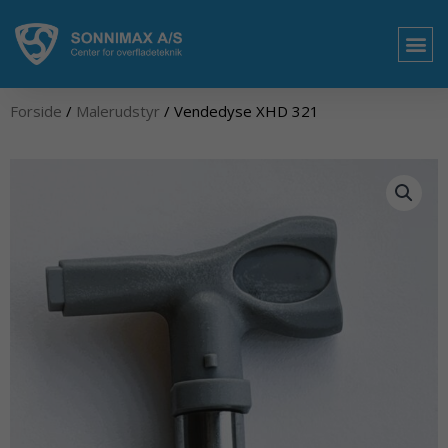
Gå
til
indholdet
Forside
/
Malerudstyr
/ Vendedyse XHD 321