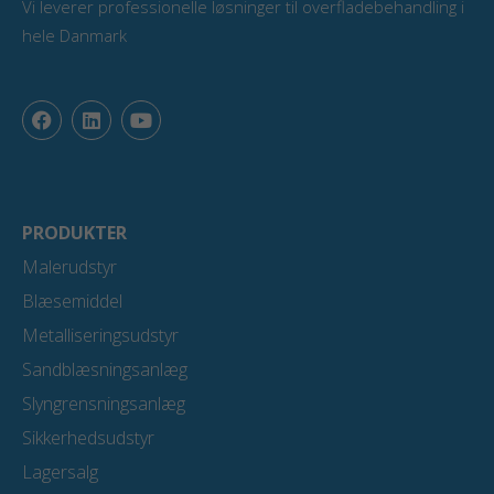
Vi leverer professionelle løsninger til overfladebehandling i
hele Danmark
F
L
Y
a
i
o
c
n
u
e
k
t
b
e
u
o
d
b
o
i
e
PRODUKTER
k
n
Malerudstyr
Blæsemiddel
Metalliseringsudstyr
Sandblæsningsanlæg
Slyngrensningsanlæg
Sikkerhedsudstyr
Lagersalg