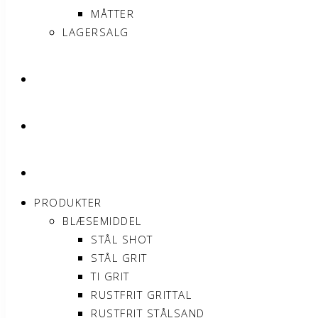
MÅTTER
LAGERSALG
OM SONNIMAX
KONTAKT
MIN KONTO
PRODUKTER
BLÆSEMIDDEL
STÅL SHOT
STÅL GRIT
TI GRIT
RUSTFRIT GRITTAL
RUSTFRIT STÅLSAND