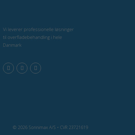
Vi leverer professionelle løsninger
til overfladebehandling i hele
Danmark
F
L
Y
a
i
o
c
n
u
e
k
t
b
e
u
o
d
b
o
i
e
k
n
© 2026 Sonnimax A/S • CVR 23721619