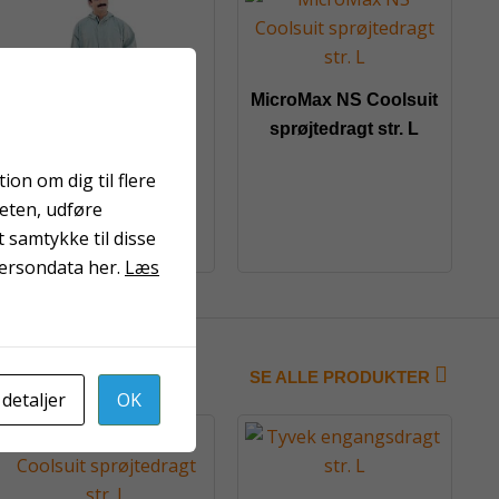
MicroMax NS Coolsuit
sprøjtedragt str. L
on om dig til flere
teten, udføre
Støvdragt str. XL
 samtykke til disse
persondata her.
Læs
SE ALLE PRODUKTER
 detaljer
OK