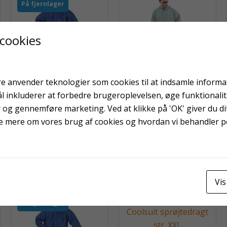
På fjernlager
 cookies
e anvender teknologier som cookies til at indsamle informati
ål inkluderer at forbedre brugeroplevelsen, øge funktionali
Sandblæsningsdragt
Støvdragt str. XXXL
r og gennemføre marketing. Ved at klikke på 'OK' giver du dit
str. XXXL
e mere om vores brug af cookies og hvordan vi behandler 
Vis
På fjernlager