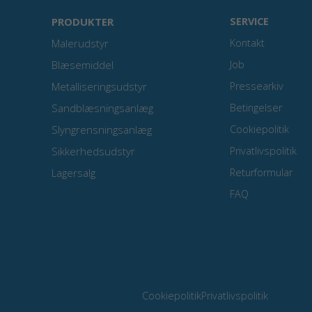
PRODUKTER
SERVICE
Malerudstyr
Kontakt
Blæsemiddel
Job
Metalliseringsudstyr
Pressearkiv
Sandblæsningsanlæg
Betingelser
Slyngrensningsanlæg
Cookiepolitik
Sikkerhedsudstyr
Privatlivspolitik
Lagersalg
Returformular
FAQ
Cookiepolitik
Privatlivspolitik