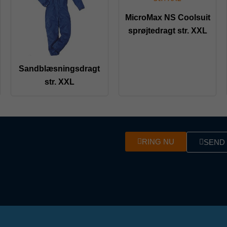
MicroMax NS Coolsuit
sprøjtedragt str. XXL
Sandblæsningsdragt
str. XXL
RING NU
SEND 