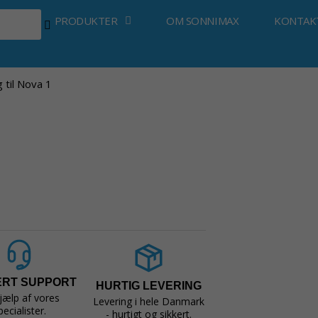
PRODUKTER
OM SONNIMAX
KONTAK
 til Nova 1
ERT SUPPORT
HURTIG LEVERING
jælp af vores
Levering i hele Danmark
pecialister.
- hurtigt og sikkert.