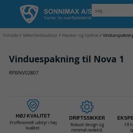
Gå
Søg
til
indholdet
Forside
/
Sikkerhedsudstyr
/
Masker og hjelme
/ Vinduespakning
Vinduespakning til Nova 1
RPBNV02807
HØJ KVALITET
DRIFTSSIKKER
EKSP
Proffesionelt udstyr i høj
Robust design og
Få h
kvalitet.
minimal nedetid.
s