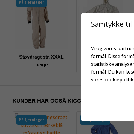
På fjernlager
Samtykke til
Vi og vores partner
formål. Disse form
Støvdragt str. XXXL
Bomuldsdragt str. L
statistiske analyse
beige
formål. Du kan læs
vores cookiepolitik
KUNDER HAR OGSÅ KIGGET PÅ
På fjernlager
På fjernlager