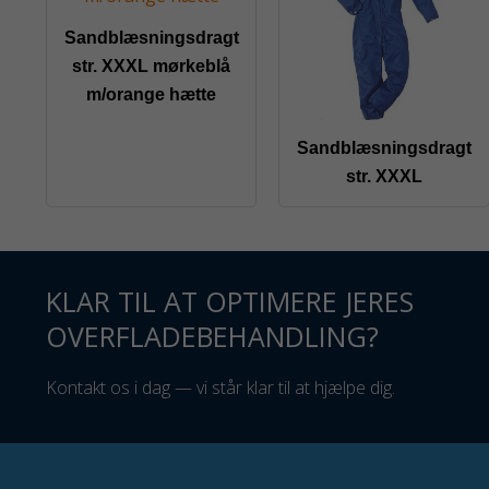
Sandblæsningsdragt
str. XXXL mørkeblå
m/orange hætte
Sandblæsningsdragt
str. XXXL
KLAR TIL AT OPTIMERE JERES
OVERFLADEBEHANDLING?
Kontakt os i dag — vi står klar til at hjælpe dig.