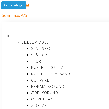
Gå til indholdet
På fjernlager
På fjernlager
På fjernlager
På fjernlager
På fjernlager
På fjernlager
Sonnimax A/S
PRODUKTER
BLÆSEMIDDEL
STÅL SHOT
STÅL GRIT
TI GRIT
RUSTFRIT GRITTAL
RUSTFRIT STÅLSAND
CUT WIRE
NORMALKORUND
ÆDELKORUND
OLIVIN SAND
ZIRBLAST