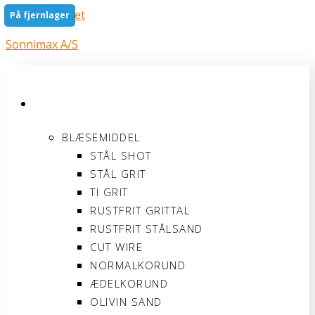
Gå til indholdet
På fjernlager
Sonnimax A/S
PRODUKTER
BLÆSEMIDDEL
STÅL SHOT
STÅL GRIT
TI GRIT
RUSTFRIT GRITTAL
RUSTFRIT STÅLSAND
CUT WIRE
NORMALKORUND
ÆDELKORUND
OLIVIN SAND