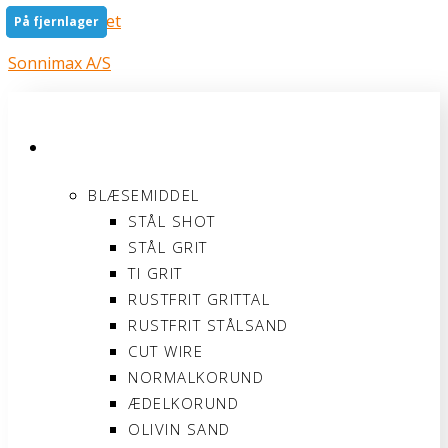
Gå til indholdet
På fjernlager
På fjernlager
Sonnimax A/S
PRODUKTER
BLÆSEMIDDEL
STÅL SHOT
STÅL GRIT
TI GRIT
RUSTFRIT GRITTAL
RUSTFRIT STÅLSAND
CUT WIRE
NORMALKORUND
ÆDELKORUND
OLIVIN SAND