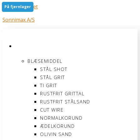
Gå til indholdet
På fjernlager
Sonnimax A/S
PRODUKTER
BLÆSEMIDDEL
STÅL SHOT
STÅL GRIT
TI GRIT
RUSTFRIT GRITTAL
RUSTFRIT STÅLSAND
CUT WIRE
NORMALKORUND
ÆDELKORUND
OLIVIN SAND