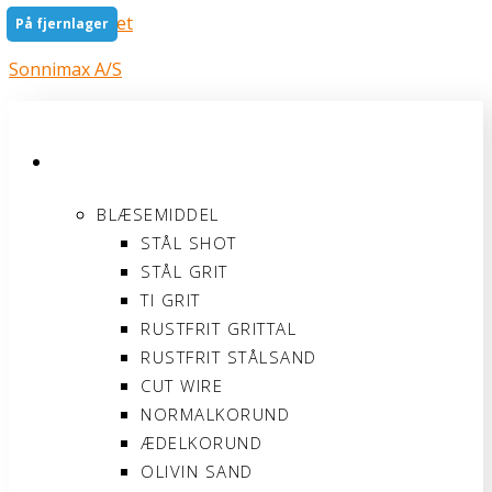
Gå til indholdet
På fjernlager
Sonnimax A/S
PRODUKTER
BLÆSEMIDDEL
STÅL SHOT
STÅL GRIT
TI GRIT
RUSTFRIT GRITTAL
RUSTFRIT STÅLSAND
CUT WIRE
NORMALKORUND
ÆDELKORUND
OLIVIN SAND