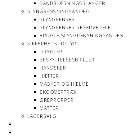
SANDBLÆSNINGSSLANGER
SLYNGRENSNINGSANLÆG
SLYNGRENSER
SLYNGRENSER RESERVEDELE
BRUGTE SLYNGRENSNINGSANLÆG
SIKKERHEDSUDSTYR
DRAGTER
BESKYTTELSESBRILLER
HANDSKER
HÆTTER
MASKER OG HJELME
SKOOVERTRÆK
ØREPROPPER
MÅTTER
LAGERSALG
OM SONNIMAX
KONTAKT