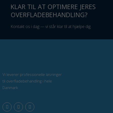
KLAR TIL AT OPTIMERE JERES
OVERFLADEBEHANDLING?
Kontakt os i dag — vi står klar til at hjælpe dig.
Vi leverer professionelle løsninger
til overfladebehandling i hele
Danmark
F
L
Y
a
i
o