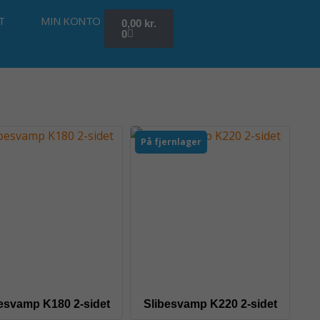
Kurv
T
MIN KONTO
0,00
kr.
0
På fjernlager
esvamp K180 2-sidet
Slibesvamp K220 2-sidet