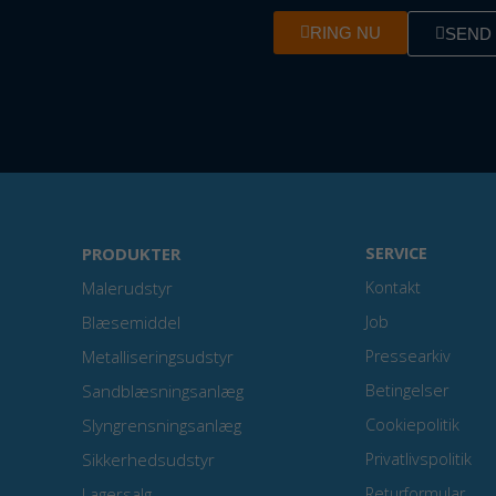
RING NU
SEND 
PRODUKTER
SERVICE
Malerudstyr
Kontakt
Blæsemiddel
Job
Metalliseringsudstyr
Pressearkiv
Sandblæsningsanlæg
Betingelser
Slyngrensningsanlæg
Cookiepolitik
Sikkerhedsudstyr
Privatlivspolitik
Lagersalg
Returformular