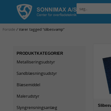
Gå
Søg
til
indholdet
Forside
/ Varer tagged “slibesvamp”
PRODUKTKATEGORIER
Metalliseringsudstyr
Sandblæsningsudstyr
Blæsemiddel
Malerudstyr
Slibes
Slyngrensningsanlæg