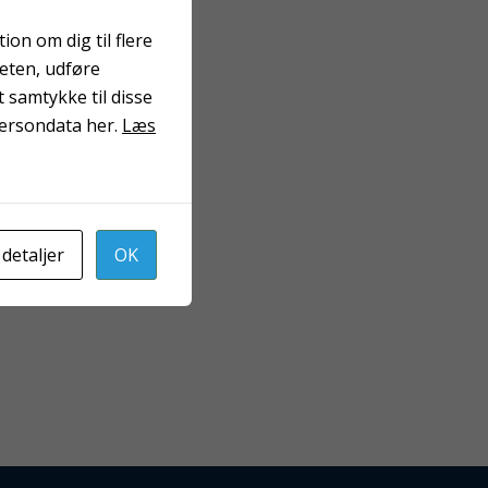
on om dig til flere
teten, udføre
 samtykke til disse
persondata her.
Læs
 detaljer
OK