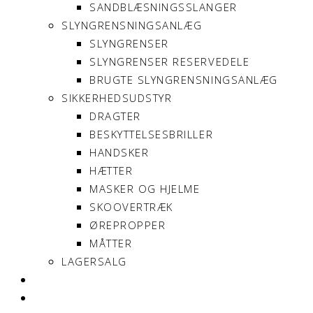
SANDBLÆSNINGSSLANGER
SLYNGRENSNINGSANLÆG
SLYNGRENSER
SLYNGRENSER RESERVEDELE
BRUGTE SLYNGRENSNINGSANLÆG
SIKKERHEDSUDSTYR
DRAGTER
BESKYTTELSESBRILLER
HANDSKER
HÆTTER
MASKER OG HJELME
SKOOVERTRÆK
ØREPROPPER
MÅTTER
LAGERSALG
OM SONNIMAX
KONTAKT