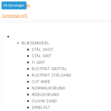
Gå til indholdet
På fjernlager
På fjernlager
På fjernlager
På fjernlager
Sonnimax A/S
PRODUKTER
BLÆSEMIDDEL
STÅL SHOT
STÅL GRIT
TI GRIT
RUSTFRIT GRITTAL
RUSTFRIT STÅLSAND
CUT WIRE
NORMALKORUND
ÆDELKORUND
OLIVIN SAND
ZIRBLAST