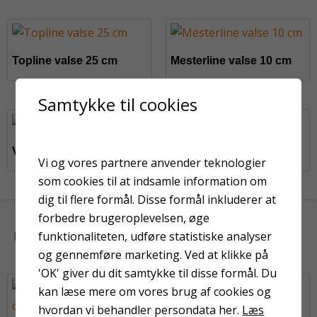
Topline valse 25 cm
Mesterline valse 10 cm
Samtykke til cookies
På fjernlager
Velvet valse 10 cm
Spartel 20 cm bred
Vi og vores partnere anvender teknologier
som cookies til at indsamle information om
dig til flere formål. Disse formål inkluderer at
forbedre brugeroplevelsen, øge
funktionaliteten, udføre statistiske analyser
KUNDER HAR OGSÅ KIGGET PÅ
og gennemføre marketing. Ved at klikke på
'OK' giver du dit samtykke til disse formål. Du
kan læse mere om vores brug af cookies og
hvordan vi behandler persondata her.
Læs
Topline valse 15 cm