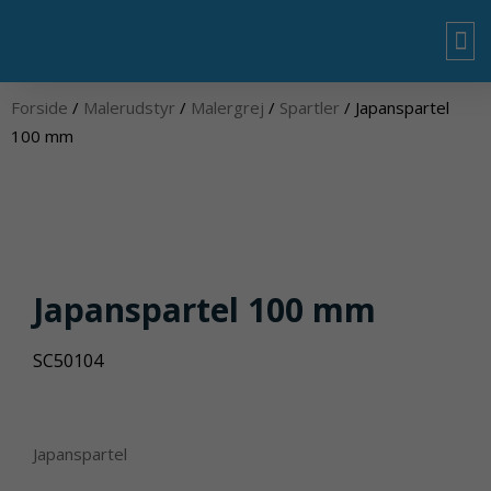
Gå
til
indholdet
OM
Forside
/
Malerudstyr
/
Malergrej
/
Spartler
/ Japanspartel
100 mm
Japanspartel 100 mm
SC50104
Japanspartel