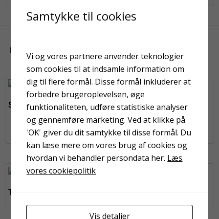
Samtykke til cookies
KUNDER HAR OGSÅ KIGGET PÅ
Vi og vores partnere anvender teknologier
som cookies til at indsamle information om
dig til flere formål. Disse formål inkluderer at
forbedre brugeroplevelsen, øge
Sprossepensel nr. 6
funktionaliteten, udføre statistiske analyser
X-Way lærredstape 48
og gennemføre marketing. Ved at klikke på
mm sølv
'OK' giver du dit samtykke til disse formål. Du
kan læse mere om vores brug af cookies og
hvordan vi behandler persondata her.
Læs
vores cookiepolitik
Topline valse 10 cm
Baseline valse 25 cm
Vis detaljer