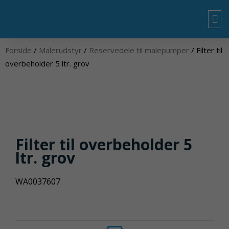
Gå
til
indholdet
OM
Forside
/
Malerudstyr
/
Reservedele til malepumper
/ Filter til
overbeholder 5 ltr. grov
Filter til overbeholder 5
ltr. grov
WA0037607