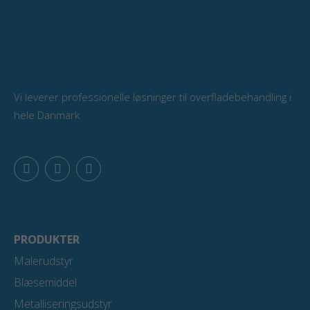
Vi leverer professionelle løsninger til overfladebehandling i
hele Danmark
F
L
Y
a
i
o
c
n
u
e
k
t
b
e
u
o
d
b
o
i
e
PRODUKTER
k
n
Malerudstyr
Blæsemiddel
Metalliseringsudstyr