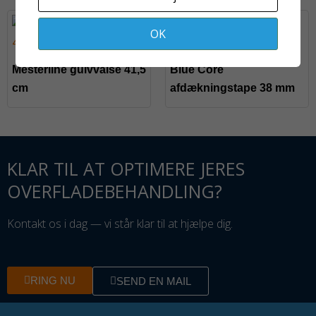
OK
Mesterline gulvvalse 41,5
Blue Core
cm
afdækningstape 38 mm
KLAR TIL AT OPTIMERE JERES
OVERFLADEBEHANDLING?
Kontakt os i dag — vi står klar til at hjælpe dig.
RING NU
SEND EN MAIL