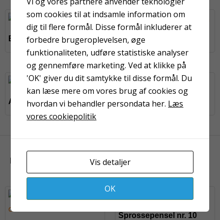
Vi og vores partnere anvender teknologier
som cookies til at indsamle information om
dig til flere formål. Disse formål inkluderer at
forbedre brugeroplevelsen, øge
Baseline valse 18 cm
Mesterline valse 10 cm
funktionaliteten, udføre statistiske analyser
og gennemføre marketing. Ved at klikke på
'OK' giver du dit samtykke til disse formål. Du
kan læse mere om vores brug af cookies og
Advarselstape 50 mm
Rullespand 12 liter
hvordan vi behandler persondata her.
Læs
vores cookiepolitik
KUNDER HAR OGSÅ KIGGET PÅ
Vis detaljer
OK
Sprossepensel nr. 10