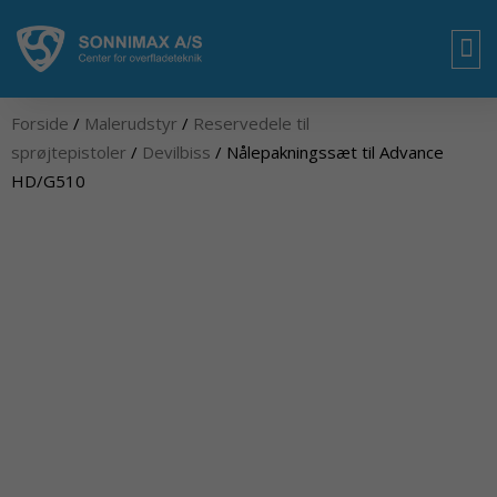
Gå
til
indholdet
OM
Forside
/
Malerudstyr
/
Reservedele til
sprøjtepistoler
/
Devilbiss
/ Nålepakningssæt til Advance
HD/G510