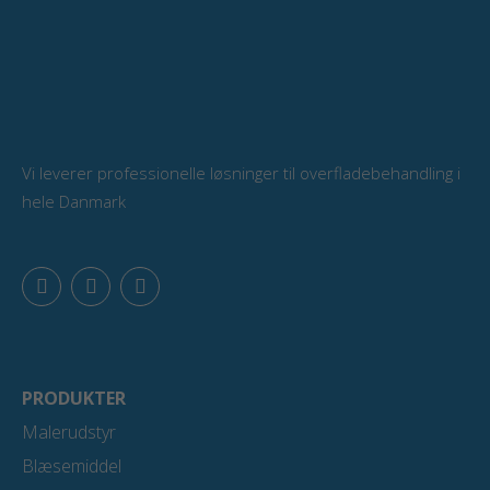
Vi leverer professionelle løsninger til overfladebehandling i
hele Danmark
F
L
Y
a
i
o
c
n
u
e
k
t
b
e
u
o
d
b
o
i
e
PRODUKTER
k
n
Malerudstyr
Blæsemiddel