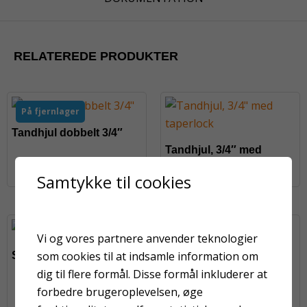
RELATEREDE PRODUKTER
På fjernlager
Tandhjul dobbelt 3/4″
Tandhjul, 3/4″ med
taperlock
Samtykke til cookies
På fjernlager
Vi og vores partnere anvender teknologier
som cookies til at indsamle information om
Skudventil 1″ G1/8″
Slynghjul TSM II,
dig til flere formål. Disse formål inkluderer at
komplet
forbedre brugeroplevelsen, øge