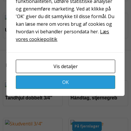
funktionaliteten, udføre statistiske analyser
og gennemføre marketing. Ved at klikke på
'OK' giver du dit samtykke til disse formål. Du
På fjernlager
kan læse mere om vores brug af cookies og
Undersænket slidbolt
Endeslidplade
hvordan vi behandler persondata her.
Læs
vores cookiepolitik
KUNDER HAR OGSÅ KIGGET PÅ
Vis detaljer
OK
På fjernlager
Tandhjul dobbelt 3/4″
Håndtag, stjernegreb
På fjernlager