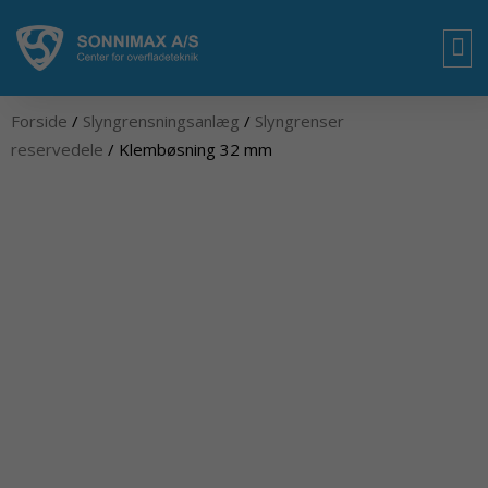
Gå
til
indholdet
OM
Forside
/
Slyngrensningsanlæg
/
Slyngrenser
reservedele
/ Klembøsning 32 mm