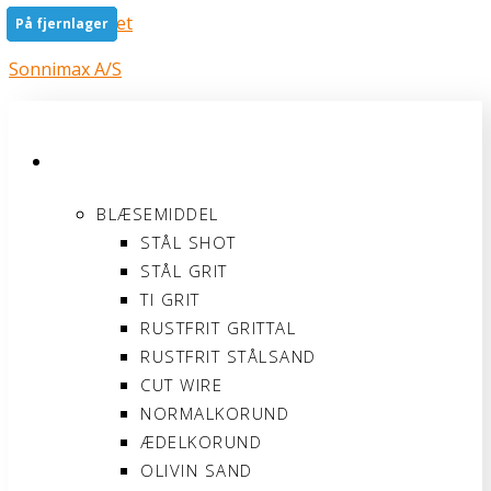
Gå til indholdet
På fjernlager
På fjernlager
På fjernlager
På fjernlager
På fjernlager
På fjernlager
Sonnimax A/S
PRODUKTER
BLÆSEMIDDEL
STÅL SHOT
STÅL GRIT
TI GRIT
RUSTFRIT GRITTAL
RUSTFRIT STÅLSAND
CUT WIRE
NORMALKORUND
ÆDELKORUND
OLIVIN SAND