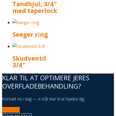
Tandhjul, 3/4″
med taperlock
Seeger ring
Skudventil
3/4″
KLAR TIL AT OPTIMERE JERES
OVERFLADEBEHANDLING?
Kontakt os i dag — vi står klar til at hjælpe dig.
RING NU