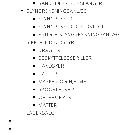
SANDBLÆSNINGSSLANGER
SLYNGRENSNINGSANLÆG
SLYNGRENSER
SLYNGRENSER RESERVEDELE
BRUGTE SLYNGRENSNINGSANLÆG
SIKKERHEDSUDSTYR
DRAGTER
BESKYTTELSESBRILLER
HANDSKER
HÆTTER
MASKER OG HJELME
SKOOVERTRÆK
ØREPROPPER
MÅTTER
LAGERSALG
OM SONNIMAX
KONTAKT