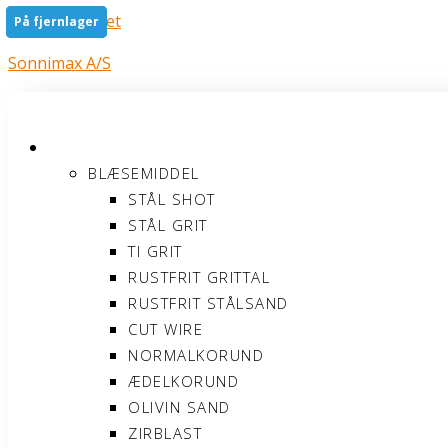
Gå til indholdet
På fjernlager
På fjernlager
På fjernlager
Sonnimax A/S
PRODUKTER
BLÆSEMIDDEL
STÅL SHOT
STÅL GRIT
TI GRIT
RUSTFRIT GRITTAL
RUSTFRIT STÅLSAND
CUT WIRE
NORMALKORUND
ÆDELKORUND
OLIVIN SAND
ZIRBLAST